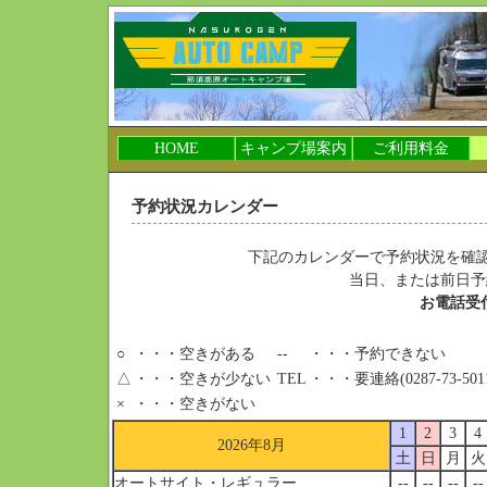
HOME
キャンプ場案内
ご利用料金
予約状況カレンダー
下記のカレンダーで予約状況を確
当日、または前日予
お電話受
○
・・・空きがある
--
・・・予約できない
△
・・・空きが少ない
TEL
・・・要連絡(0287-73-501
×
・・・空きがない
1
2
3
4
2026年8月
土
日
月
火
オートサイト・レギュラー
--
--
--
--